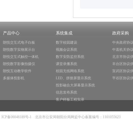
产品中心
系统集成
政府采购
朗悦交互式电子白板
数字校园建设
中央政府协
朗悦数字实物展示台
视频会议系统
中直机关协
朗悦交互式触控一体机
数字安防监控系统
北京市协议
朗悦数字影像拍摄仪
课堂录播系统
丰台区协议
朗悦互动教学软件
校园无线网络系统
宣武区协议
多媒体投影机
LED、拼接屏显示系统
平谷区协议
投影融合大屏幕显示系统
信息发布系统
客户样板工程实录
ICP备06048189号-1
北京市公安局朝阳分局网监中心备案编号：1101055623