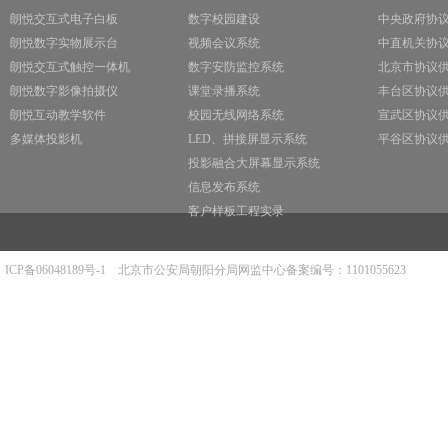
朗悦交互式电子白板
数字校园建设
中央政府协
朗悦数字实物展示台
视频会议系统
中直机关协
朗悦交互式触控一体机
数字安防监控系统
北京市协议
朗悦数字影像拍摄仪
课堂录播系统
丰台区协议
朗悦互动教学软件
校园无线网络系统
宣武区协议
多媒体投影机
LED、拼接屏显示系统
平谷区协议
投影融合大屏幕显示系统
信息发布系统
客户样板工程实录
ICP备06048189号-1
北京市公安局朝阳分局网监中心备案编号：1101055623