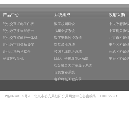
产品中心
系统集成
政府采购
朗悦交互式电子白板
数字校园建设
中央政府协
朗悦数字实物展示台
视频会议系统
中直机关协
朗悦交互式触控一体机
数字安防监控系统
北京市协议
朗悦数字影像拍摄仪
课堂录播系统
丰台区协议
朗悦互动教学软件
校园无线网络系统
宣武区协议
多媒体投影机
LED、拼接屏显示系统
平谷区协议
投影融合大屏幕显示系统
信息发布系统
客户样板工程实录
ICP备06048189号-1
北京市公安局朝阳分局网监中心备案编号：1101055623